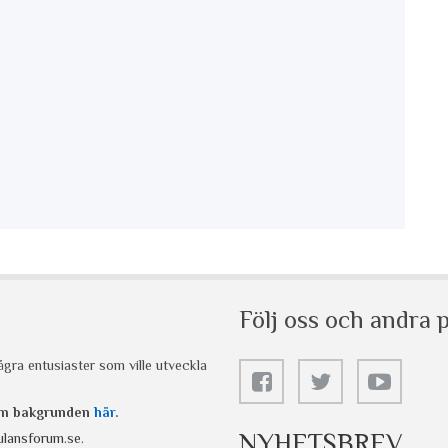
Följ oss och andra p
gra entusiaster som ville utveckla
 om bakgrunden
här
.
NYHETSBREV
lansforum.se
.