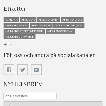
Etiketter
ÄGARBYTE
AMBULANS
AMBULANSBRIST
AMBULANSBUSS
AMBULANSFACKET
AMBULANSFLYG
AMBULANSFÖRBUNDET
AMBULANSNEDDRAGNINGARNA
AMBULANSPERSONAL
AMBULANSSJUKVÅRDEN
Mer
Följ oss och andra på sociala kanaler
NYHETSBREV