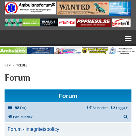
Hoppa till huvudinnehåll
HEM
/
FORUM
Forum