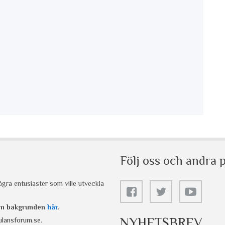
Följ oss och andra p
gra entusiaster som ville utveckla
 om bakgrunden
här
.
NYHETSBREV
lansforum.se
.