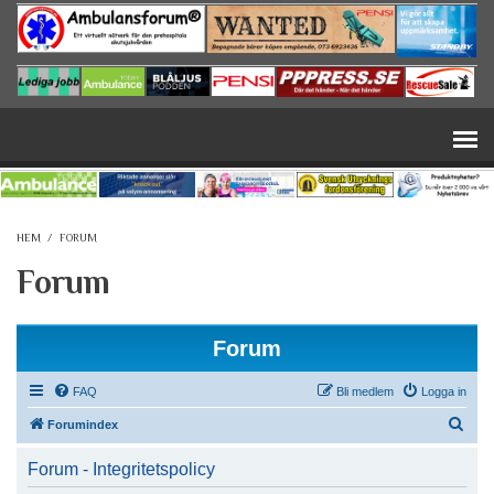
Hoppa till huvudinnehåll
HEM
/
FORUM
Forum