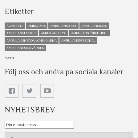
Etiketter
ÄGARBYTE
AMBULANS
AMBULANSBRIST
AMBULANSBUSS
AMBULANSFACKET
AMBULANSFLYG
AMBULANSFÖRBUNDET
AMBULANSNEDDRAGNINGARNA
AMBULANSPERSONAL
AMBULANSSJUKVÅRDEN
Mer
Följ oss och andra på sociala kanaler
NYHETSBREV