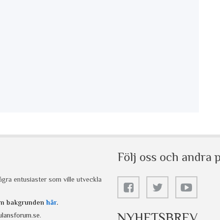
Följ oss och andra p
gra entusiaster som ville utveckla
 om bakgrunden
här
.
NYHETSBREV
lansforum.se
.