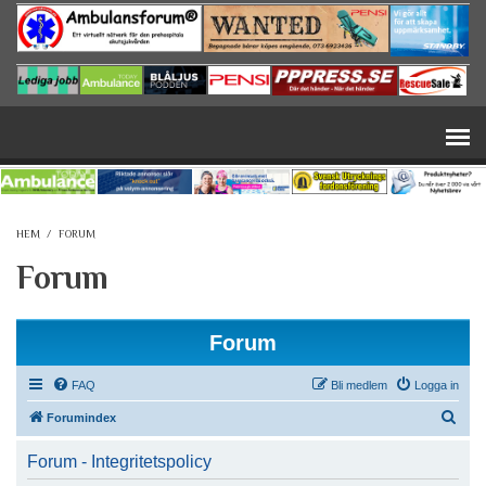
Hoppa till huvudinnehåll
HEM
/
FORUM
Forum