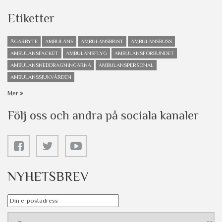
Etiketter
ÄGARBYTE
AMBULANS
AMBULANSBRIST
AMBULANSBUSS
AMBULANSFACKET
AMBULANSFLYG
AMBULANSFÖRBUNDET
AMBULANSNEDDRAGNINGARNA
AMBULANSPERSONAL
AMBULANSSJUKVÅRDEN
Mer
Följ oss och andra på sociala kanaler
NYHETSBREV