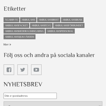
Etiketter
ÄGARBYTE
AMBULANS
AMBULANSBRIST
AMBULANSBUSS
AMBULANSFACKET
AMBULANSFLYG
AMBULANSFÖRBUNDET
AMBULANSNEDDRAGNINGARNA
AMBULANSPERSONAL
AMBULANSSJUKVÅRDEN
Mer
Följ oss och andra på sociala kanaler
NYHETSBREV