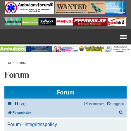
Hoppa till huvudinnehåll
HEM
/
FORUM
Forum