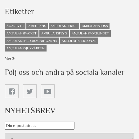
Etiketter
ÄGARBYTE
AMBULANS
AMBULANSBRIST
AMBULANSBUSS
AMBULANSFACKET
AMBULANSFLYG
AMBULANSFÖRBUNDET
AMBULANSNEDDRAGNINGARNA
AMBULANSPERSONAL
AMBULANSSJUKVÅRDEN
Mer
Följ oss och andra på sociala kanaler
NYHETSBREV