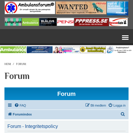
Hoppa till huvudinnehåll
HEM
/
FORUM
Forum