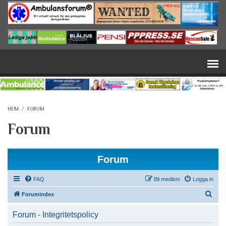
Hoppa till huvudinnehåll
HEM
/
FORUM
Forum