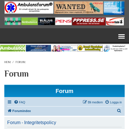
Hoppa till huvudinnehåll
HEM
/
FORUM
Forum