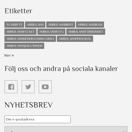
Etiketter
ÄGARBYTE
AMBULANS
AMBULANSBRIST
AMBULANSBUSS
AMBULANSFACKET
AMBULANSFLYG
AMBULANSFÖRBUNDET
AMBULANSNEDDRAGNINGARNA
AMBULANSPERSONAL
AMBULANSSJUKVÅRDEN
Mer
Följ oss och andra på sociala kanaler
NYHETSBREV