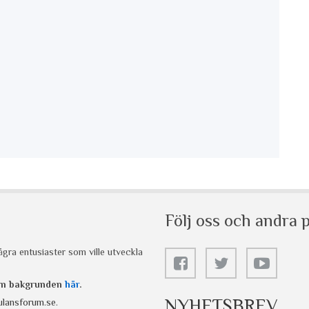
Följ oss och andra p
gra entusiaster som ville utveckla
 om bakgrunden
här
.
NYHETSBREV
lansforum.se
.