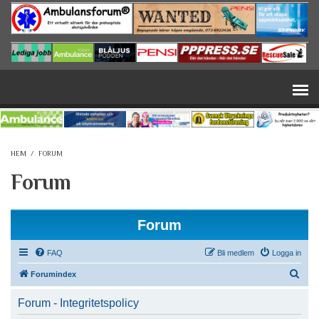
Hoppa till huvudinnehåll
HEM
/
FORUM
Forum