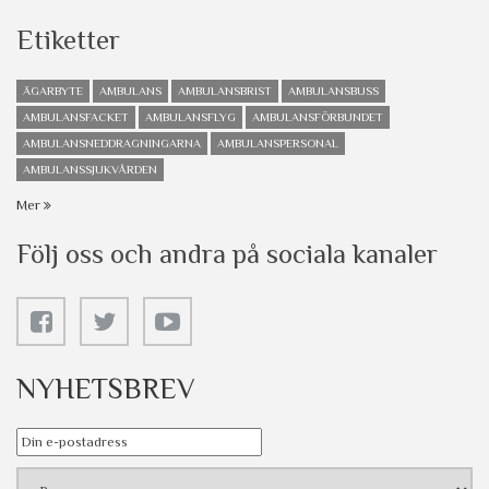
Etiketter
ÄGARBYTE
AMBULANS
AMBULANSBRIST
AMBULANSBUSS
AMBULANSFACKET
AMBULANSFLYG
AMBULANSFÖRBUNDET
AMBULANSNEDDRAGNINGARNA
AMBULANSPERSONAL
AMBULANSSJUKVÅRDEN
Mer
Följ oss och andra på sociala kanaler
NYHETSBREV