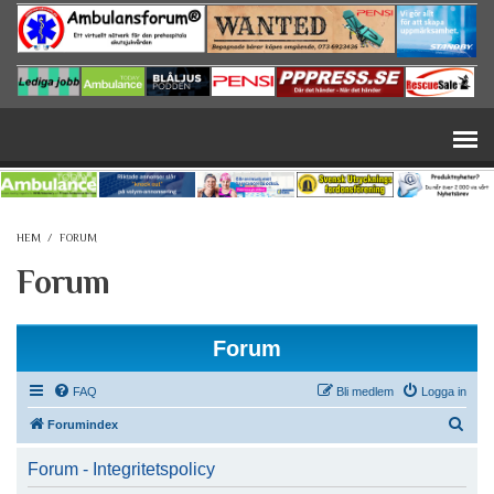
Hoppa till huvudinnehåll
HEM
/
FORUM
Forum