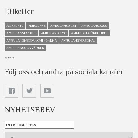
Etiketter
ÄGARBYTE
AMBULANS
AMBULANSBRIST
AMBULANSBUSS
AMBULANSFACKET
AMBULANSFLYG
AMBULANSFÖRBUNDET
AMBULANSNEDDRAGNINGARNA
AMBULANSPERSONAL
AMBULANSSJUKVÅRDEN
Mer
Följ oss och andra på sociala kanaler
NYHETSBREV