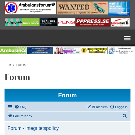
Hoppa till huvudinnehåll
HEM
/
FORUM
Forum