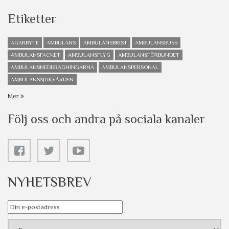
Etiketter
ÄGARBYTE
AMBULANS
AMBULANSBRIST
AMBULANSBUSS
AMBULANSFACKET
AMBULANSFLYG
AMBULANSFÖRBUNDET
AMBULANSNEDDRAGNINGARNA
AMBULANSPERSONAL
AMBULANSSJUKVÅRDEN
Mer
Följ oss och andra på sociala kanaler
NYHETSBREV