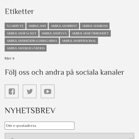
Etiketter
ÄGARBYTE
AMBULANS
AMBULANSBRIST
AMBULANSBUSS
AMBULANSFACKET
AMBULANSFLYG
AMBULANSFÖRBUNDET
AMBULANSNEDDRAGNINGARNA
AMBULANSPERSONAL
AMBULANSSJUKVÅRDEN
Mer
Följ oss och andra på sociala kanaler
NYHETSBREV