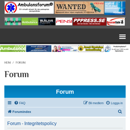
Hoppa till huvudinnehåll
HEM
/
FORUM
Forum