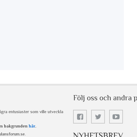
Följ oss och andra p
gra entusiaster som ville utveckla
 om bakgrunden
här
.
NYHETSBREV
lansforum.se
.