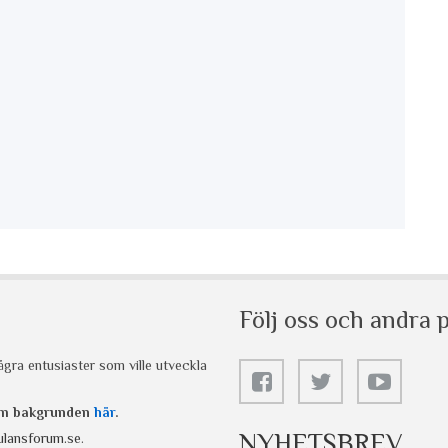
Följ oss och andra p
gra entusiaster som ville utveckla
 om bakgrunden
här
.
NYHETSBREV
lansforum.se
.