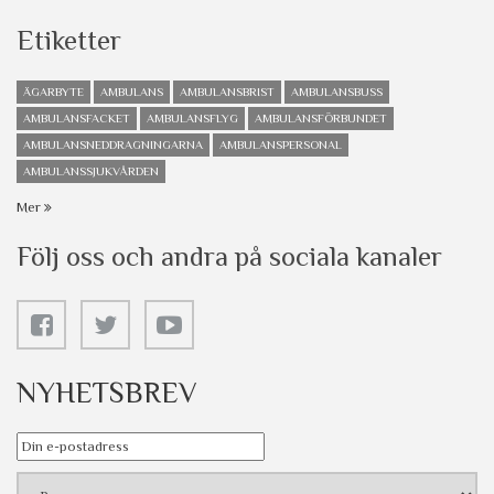
Etiketter
ÄGARBYTE
AMBULANS
AMBULANSBRIST
AMBULANSBUSS
AMBULANSFACKET
AMBULANSFLYG
AMBULANSFÖRBUNDET
AMBULANSNEDDRAGNINGARNA
AMBULANSPERSONAL
AMBULANSSJUKVÅRDEN
Mer
Följ oss och andra på sociala kanaler
NYHETSBREV