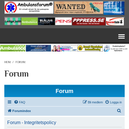
Hoppa till huvudinnehåll
HEM
/
FORUM
Forum