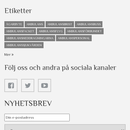
Etiketter
ÄGARBYTE
AMBULANS
AMBULANSBRIST
AMBULANSBUSS
AMBULANSFACKET
AMBULANSFLYG
AMBULANSFÖRBUNDET
AMBULANSNEDDRAGNINGARNA
AMBULANSPERSONAL
AMBULANSSJUKVÅRDEN
Mer
Följ oss och andra på sociala kanaler
NYHETSBREV