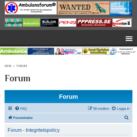
Hoppa till huvudinnehåll
HEM
/
FORUM
Forum