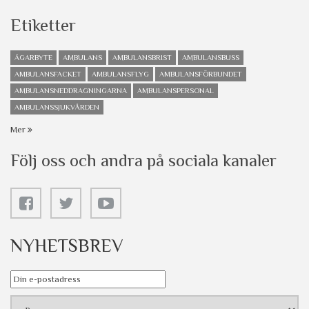
Etiketter
ÄGARBYTE
AMBULANS
AMBULANSBRIST
AMBULANSBUSS
AMBULANSFACKET
AMBULANSFLYG
AMBULANSFÖRBUNDET
AMBULANSNEDDRAGNINGARNA
AMBULANSPERSONAL
AMBULANSSJUKVÅRDEN
Mer
Följ oss och andra på sociala kanaler
NYHETSBREV