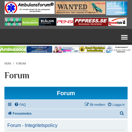
Hoppa till huvudinnehåll
HEM
/
FORUM
Forum