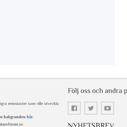
Följ oss och andra p
gra entusiaster som ville utveckla
 om bakgrunden
här
.
NYHETSBREV
lansforum.se
.