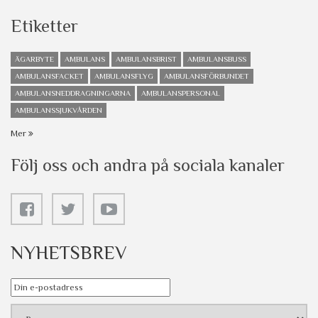
Etiketter
ÄGARBYTE
AMBULANS
AMBULANSBRIST
AMBULANSBUSS
AMBULANSFACKET
AMBULANSFLYG
AMBULANSFÖRBUNDET
AMBULANSNEDDRAGNINGARNA
AMBULANSPERSONAL
AMBULANSSJUKVÅRDEN
Mer
Följ oss och andra på sociala kanaler
NYHETSBREV