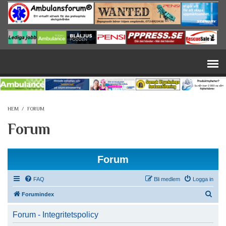
Hoppa till huvudinnehåll
HEM
/
FORUM
Forum