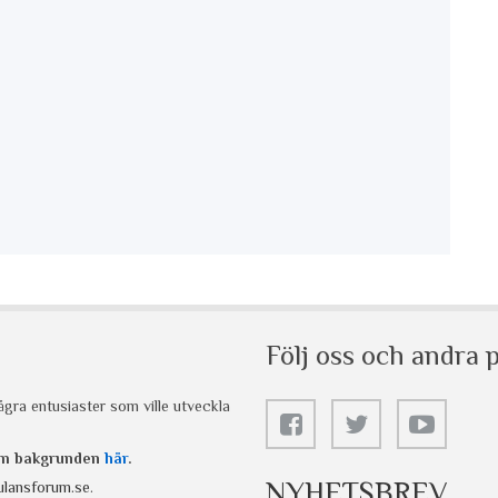
Följ oss och andra p
gra entusiaster som ville utveckla
 om bakgrunden
här
.
NYHETSBREV
lansforum.se
.