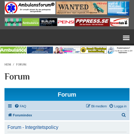
Hoppa till huvudinnehåll
HEM
/
FORUM
Forum