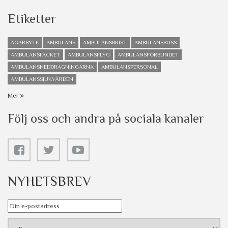
Etiketter
ÄGARBYTE
AMBULANS
AMBULANSBRIST
AMBULANSBUSS
AMBULANSFACKET
AMBULANSFLYG
AMBULANSFÖRBUNDET
AMBULANSNEDDRAGNINGARNA
AMBULANSPERSONAL
AMBULANSSJUKVÅRDEN
Mer
Följ oss och andra på sociala kanaler
NYHETSBREV