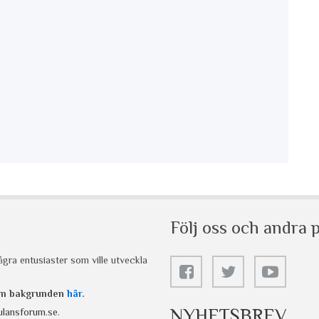
Följ oss och andra p
gra entusiaster som ville utveckla
 om bakgrunden
här
.
NYHETSBREV
lansforum.se
.