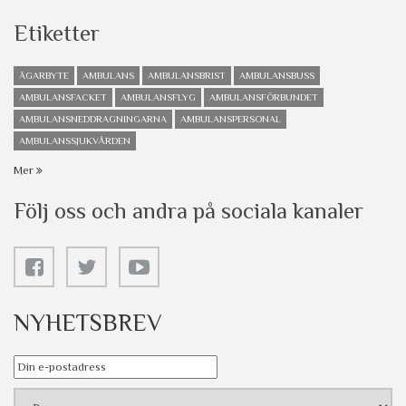
Etiketter
ÄGARBYTE
AMBULANS
AMBULANSBRIST
AMBULANSBUSS
AMBULANSFACKET
AMBULANSFLYG
AMBULANSFÖRBUNDET
AMBULANSNEDDRAGNINGARNA
AMBULANSPERSONAL
AMBULANSSJUKVÅRDEN
Mer
Följ oss och andra på sociala kanaler
NYHETSBREV