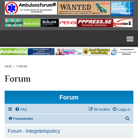
Hoppa till huvudinnehåll
HEM
/
FORUM
Forum