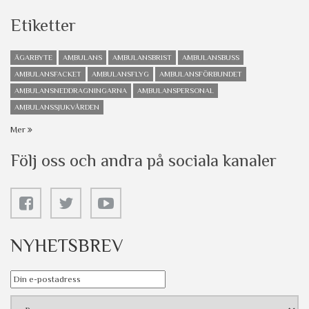
Etiketter
ÄGARBYTE
AMBULANS
AMBULANSBRIST
AMBULANSBUSS
AMBULANSFACKET
AMBULANSFLYG
AMBULANSFÖRBUNDET
AMBULANSNEDDRAGNINGARNA
AMBULANSPERSONAL
AMBULANSSJUKVÅRDEN
Mer
Följ oss och andra på sociala kanaler
NYHETSBREV