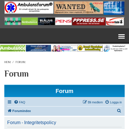
Hoppa till huvudinnehåll
HEM
/
FORUM
Forum