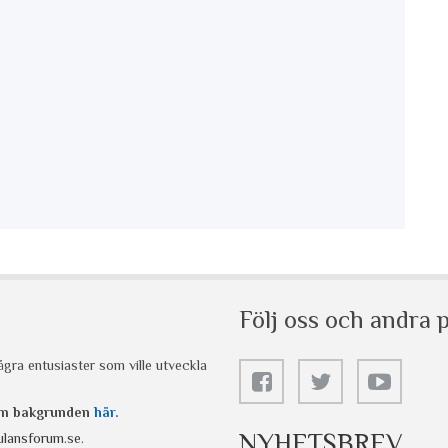
Följ oss och andra p
gra entusiaster som ville utveckla
 om bakgrunden
här
.
NYHETSBREV
lansforum.se
.