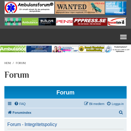
Hoppa till huvudinnehåll
HEM
/
FORUM
Forum