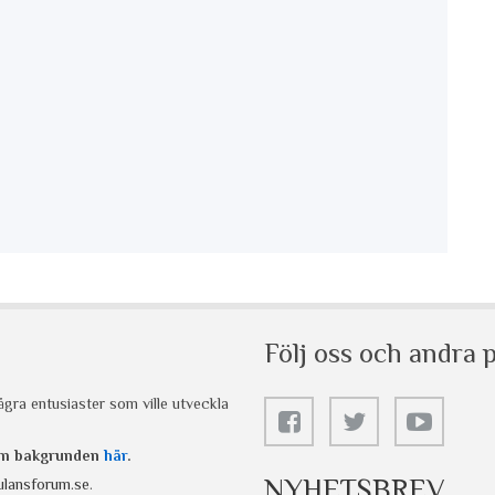
Följ oss och andra p
gra entusiaster som ville utveckla
 om bakgrunden
här
.
NYHETSBREV
lansforum.se
.