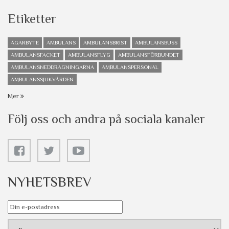
Etiketter
ÄGARBYTE
AMBULANS
AMBULANSBRIST
AMBULANSBUSS
AMBULANSFACKET
AMBULANSFLYG
AMBULANSFÖRBUNDET
AMBULANSNEDDRAGNINGARNA
AMBULANSPERSONAL
AMBULANSSJUKVÅRDEN
Mer
Följ oss och andra på sociala kanaler
NYHETSBREV