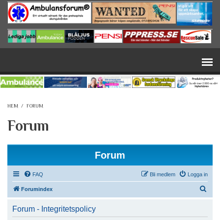
Hoppa till huvudinnehåll
HEM
/
FORUM
Forum