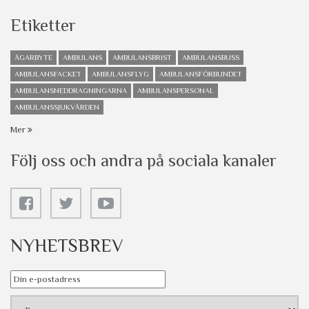
Etiketter
ÄGARBYTE
AMBULANS
AMBULANSBRIST
AMBULANSBUSS
AMBULANSFACKET
AMBULANSFLYG
AMBULANSFÖRBUNDET
AMBULANSNEDDRAGNINGARNA
AMBULANSPERSONAL
AMBULANSSJUKVÅRDEN
Mer
Följ oss och andra på sociala kanaler
NYHETSBREV