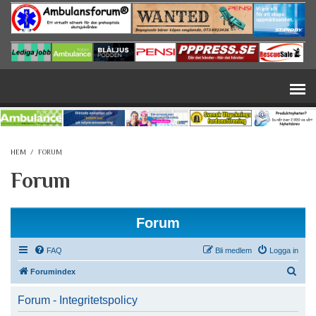
Hoppa till huvudinnehåll
HEM
/
FORUM
Forum