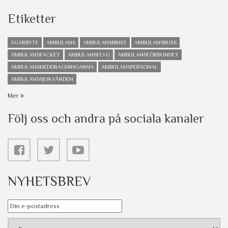
Etiketter
ÄGARBYTE
AMBULANS
AMBULANSBRIST
AMBULANSBUSS
AMBULANSFACKET
AMBULANSFLYG
AMBULANSFÖRBUNDET
AMBULANSNEDDRAGNINGARNA
AMBULANSPERSONAL
AMBULANSSJUKVÅRDEN
Mer
Följ oss och andra på sociala kanaler
NYHETSBREV