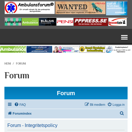
Hoppa till huvudinnehåll
HEM
/
FORUM
Forum