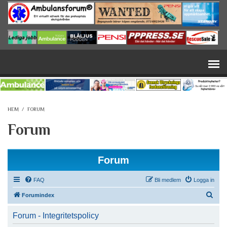
Hoppa till huvudinnehåll
HEM
/
FORUM
Forum