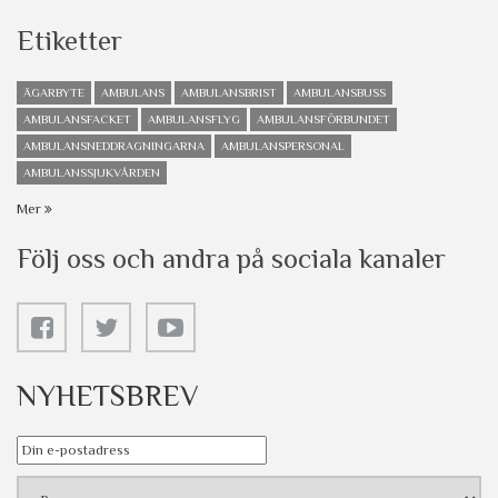
Etiketter
ÄGARBYTE
AMBULANS
AMBULANSBRIST
AMBULANSBUSS
AMBULANSFACKET
AMBULANSFLYG
AMBULANSFÖRBUNDET
AMBULANSNEDDRAGNINGARNA
AMBULANSPERSONAL
AMBULANSSJUKVÅRDEN
Mer
Följ oss och andra på sociala kanaler
NYHETSBREV