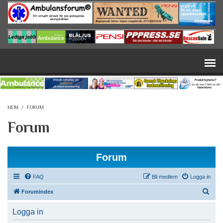
Hoppa till huvudinnehåll
HEM
/
FORUM
Forum