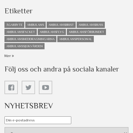
Etiketter
ÄGARBYTE
AMBULANS
AMBULANSBRIST
AMBULANSBUSS
AMBULANSFACKET
AMBULANSFLYG
AMBULANSFÖRBUNDET
AMBULANSNEDDRAGNINGARNA
AMBULANSPERSONAL
AMBULANSSJUKVÅRDEN
Mer
Följ oss och andra på sociala kanaler
NYHETSBREV