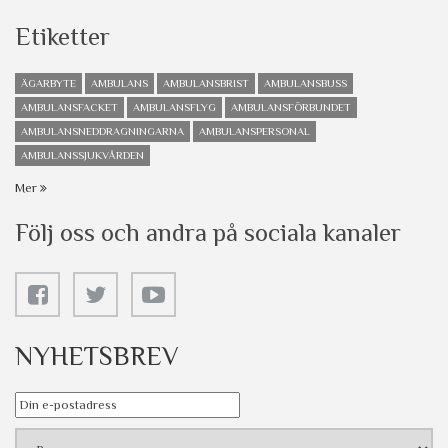
Etiketter
ÄGARBYTE
AMBULANS
AMBULANSBRIST
AMBULANSBUSS
AMBULANSFACKET
AMBULANSFLYG
AMBULANSFÖRBUNDET
AMBULANSNEDDRAGNINGARNA
AMBULANSPERSONAL
AMBULANSSJUKVÅRDEN
Mer
Följ oss och andra på sociala kanaler
NYHETSBREV