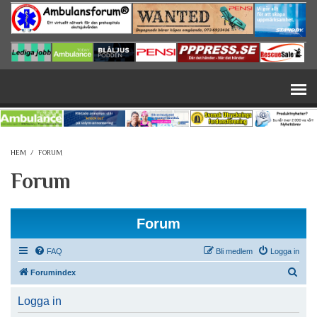
Hoppa till huvudinnehåll
HEM
/
FORUM
Forum