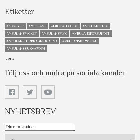
Etiketter
ÄGARBYTE
AMBULANS
AMBULANSBRIST
AMBULANSBUSS
AMBULANSFACKET
AMBULANSFLYG
AMBULANSFÖRBUNDET
AMBULANSNEDDRAGNINGARNA
AMBULANSPERSONAL
AMBULANSSJUKVÅRDEN
Mer
Följ oss och andra på sociala kanaler
NYHETSBREV