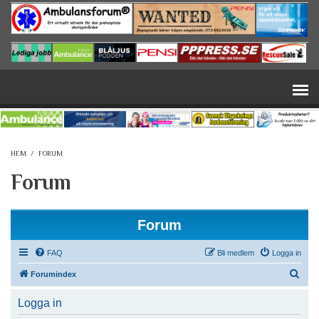
Hoppa till huvudinnehåll
HEM
/
FORUM
Forum