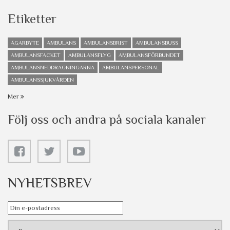
Etiketter
ÄGARBYTE
AMBULANS
AMBULANSBRIST
AMBULANSBUSS
AMBULANSFACKET
AMBULANSFLYG
AMBULANSFÖRBUNDET
AMBULANSNEDDRAGNINGARNA
AMBULANSPERSONAL
AMBULANSSJUKVÅRDEN
Mer
Följ oss och andra på sociala kanaler
NYHETSBREV