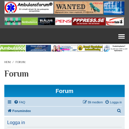
Hoppa till huvudinnehåll
HEM
/
FORUM
Forum