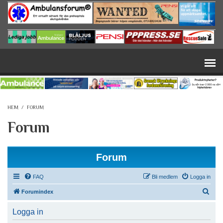
Hoppa till huvudinnehåll
HEM
/
FORUM
Forum