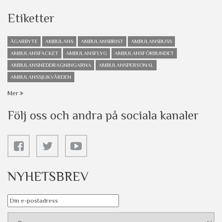
Etiketter
ÄGARBYTE
AMBULANS
AMBULANSBRIST
AMBULANSBUSS
AMBULANSFACKET
AMBULANSFLYG
AMBULANSFÖRBUNDET
AMBULANSNEDDRAGNINGARNA
AMBULANSPERSONAL
AMBULANSSJUKVÅRDEN
Mer
Följ oss och andra på sociala kanaler
NYHETSBREV