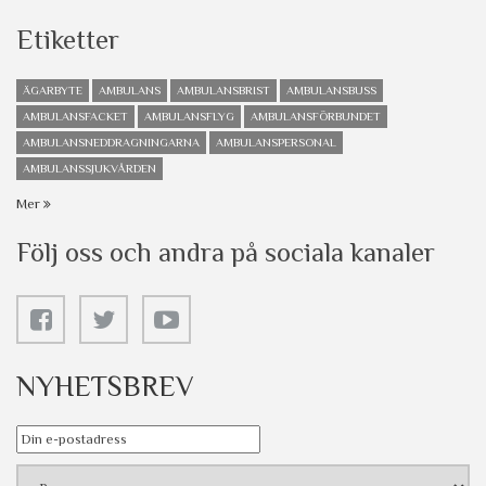
Etiketter
ÄGARBYTE
AMBULANS
AMBULANSBRIST
AMBULANSBUSS
AMBULANSFACKET
AMBULANSFLYG
AMBULANSFÖRBUNDET
AMBULANSNEDDRAGNINGARNA
AMBULANSPERSONAL
AMBULANSSJUKVÅRDEN
Mer
Följ oss och andra på sociala kanaler
NYHETSBREV