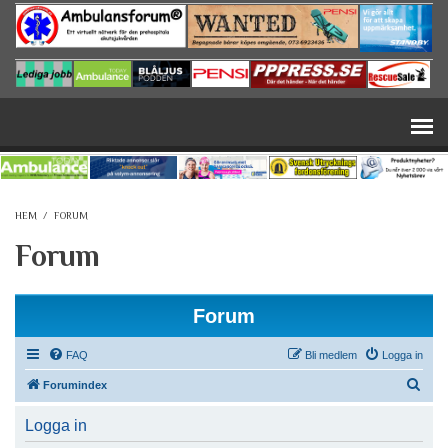
Hoppa till huvudinnehåll
HEM
/
FORUM
Forum