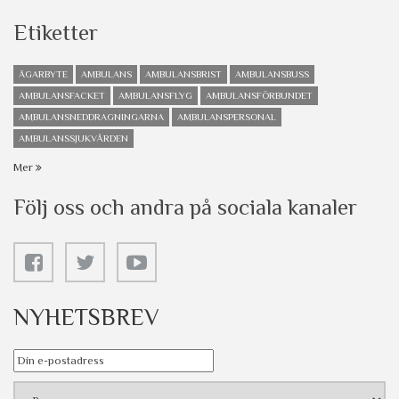
Etiketter
ÄGARBYTE
AMBULANS
AMBULANSBRIST
AMBULANSBUSS
AMBULANSFACKET
AMBULANSFLYG
AMBULANSFÖRBUNDET
AMBULANSNEDDRAGNINGARNA
AMBULANSPERSONAL
AMBULANSSJUKVÅRDEN
Mer
Följ oss och andra på sociala kanaler
NYHETSBREV