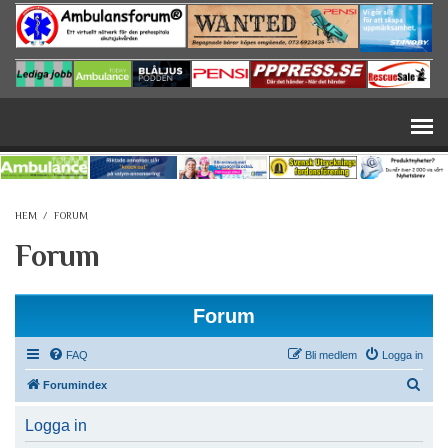
Hoppa till huvudinnehåll
HEM
/
FORUM
Forum