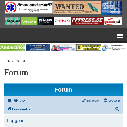
Hoppa till huvudinnehåll
HEM
/
FORUM
Forum