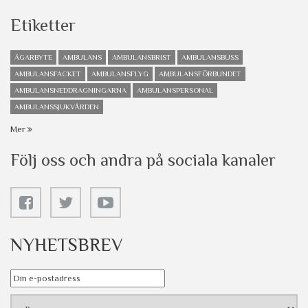
Etiketter
ÄGARBYTE
AMBULANS
AMBULANSBRIST
AMBULANSBUSS
AMBULANSFACKET
AMBULANSFLYG
AMBULANSFÖRBUNDET
AMBULANSNEDDRAGNINGARNA
AMBULANSPERSONAL
AMBULANSSJUKVÅRDEN
Mer
Följ oss och andra på sociala kanaler
NYHETSBREV