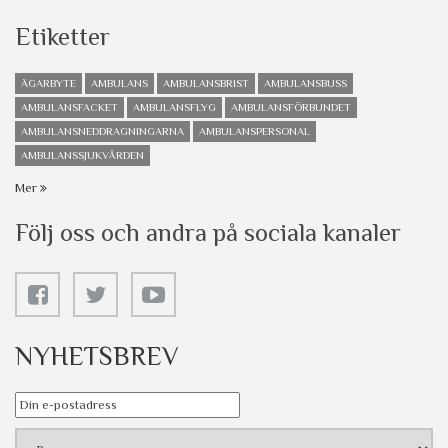
Etiketter
ÄGARBYTE
AMBULANS
AMBULANSBRIST
AMBULANSBUSS
AMBULANSFACKET
AMBULANSFLYG
AMBULANSFÖRBUNDET
AMBULANSNEDDRAGNINGARNA
AMBULANSPERSONAL
AMBULANSSJUKVÅRDEN
Mer
Följ oss och andra på sociala kanaler
NYHETSBREV