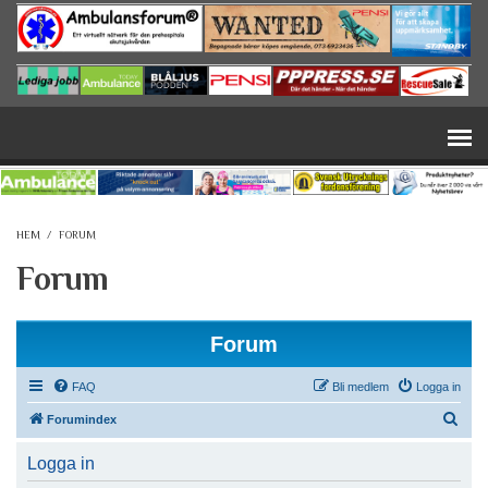
Hoppa till huvudinnehåll
HEM
/
FORUM
Forum