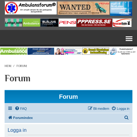
Hoppa till huvudinnehåll
HEM
/
FORUM
Forum