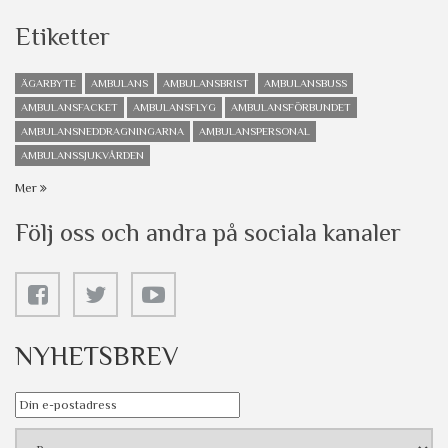
Etiketter
ÄGARBYTE
AMBULANS
AMBULANSBRIST
AMBULANSBUSS
AMBULANSFACKET
AMBULANSFLYG
AMBULANSFÖRBUNDET
AMBULANSNEDDRAGNINGARNA
AMBULANSPERSONAL
AMBULANSSJUKVÅRDEN
Mer
Följ oss och andra på sociala kanaler
NYHETSBREV