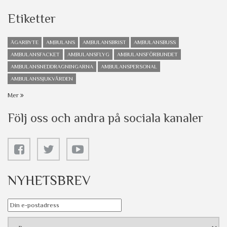
Etiketter
ÄGARBYTE
AMBULANS
AMBULANSBRIST
AMBULANSBUSS
AMBULANSFACKET
AMBULANSFLYG
AMBULANSFÖRBUNDET
AMBULANSNEDDRAGNINGARNA
AMBULANSPERSONAL
AMBULANSSJUKVÅRDEN
Mer
Följ oss och andra på sociala kanaler
NYHETSBREV