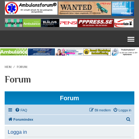
Hoppa till huvudinnehåll
HEM
/
FORUM
Forum