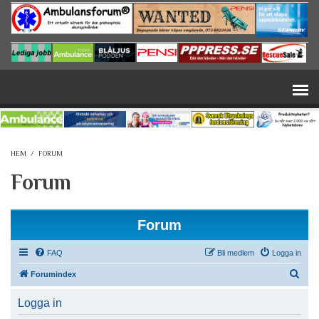
Hoppa till huvudinnehåll
HEM
/
FORUM
Forum