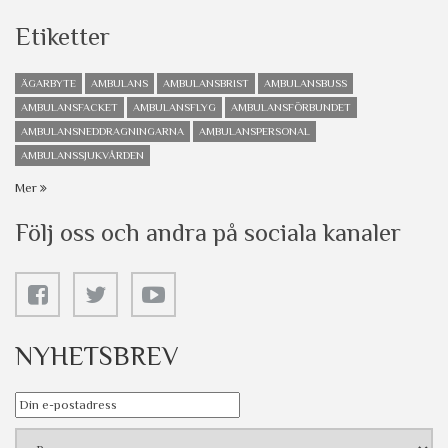
Etiketter
ÄGARBYTE
AMBULANS
AMBULANSBRIST
AMBULANSBUSS
AMBULANSFACKET
AMBULANSFLYG
AMBULANSFÖRBUNDET
AMBULANSNEDDRAGNINGARNA
AMBULANSPERSONAL
AMBULANSSJUKVÅRDEN
Mer
Följ oss och andra på sociala kanaler
NYHETSBREV