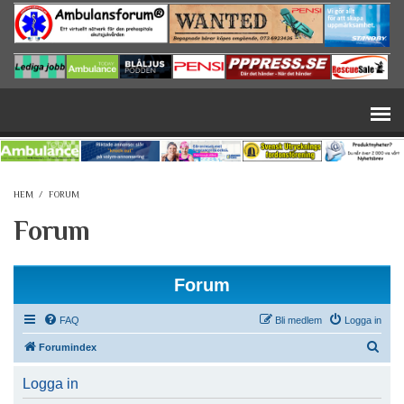
Hoppa till huvudinnehåll
HEM
/
FORUM
Forum