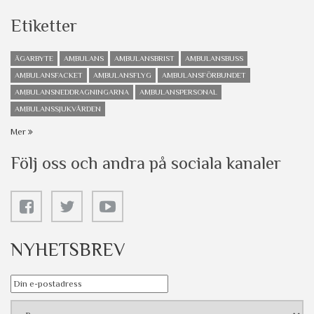
Etiketter
ÄGARBYTE
AMBULANS
AMBULANSBRIST
AMBULANSBUSS
AMBULANSFACKET
AMBULANSFLYG
AMBULANSFÖRBUNDET
AMBULANSNEDDRAGNINGARNA
AMBULANSPERSONAL
AMBULANSSJUKVÅRDEN
Mer
Följ oss och andra på sociala kanaler
NYHETSBREV