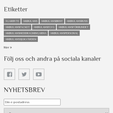
Etiketter
ÄGARBYTE
AMBULANS
AMBULANSBRIST
AMBULANSBUSS
AMBULANSFACKET
AMBULANSFLYG
AMBULANSFÖRBUNDET
AMBULANSNEDDRAGNINGARNA
AMBULANSPERSONAL
AMBULANSSJUKVÅRDEN
Mer
Följ oss och andra på sociala kanaler
NYHETSBREV