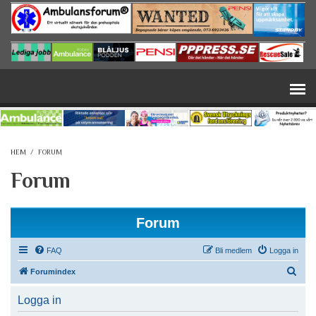
Hoppa till huvudinnehåll
HEM
/
FORUM
Forum