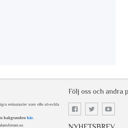
Följ oss och andra p
gra entusiaster som ville utveckla
 om bakgrunden
här
.
NYHETSBREV
lansforum.se
.