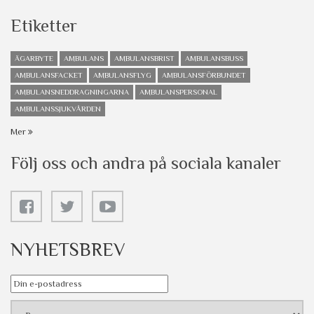
Etiketter
ÄGARBYTE
AMBULANS
AMBULANSBRIST
AMBULANSBUSS
AMBULANSFACKET
AMBULANSFLYG
AMBULANSFÖRBUNDET
AMBULANSNEDDRAGNINGARNA
AMBULANSPERSONAL
AMBULANSSJUKVÅRDEN
Mer
Följ oss och andra på sociala kanaler
NYHETSBREV