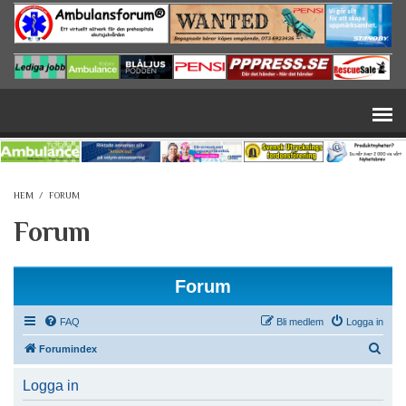
Hoppa till huvudinnehåll
HEM
/
FORUM
Forum